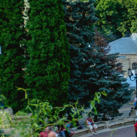
Санаторий «Истокъ» на карте
КОНТАКТЫ
ЕДИНОЙ СЛУЖБЫ БРОНИРОВАНИЯ:
8 (961) 444-23-23
(Бесплатный звонок)
kurortinfo@mail.ru