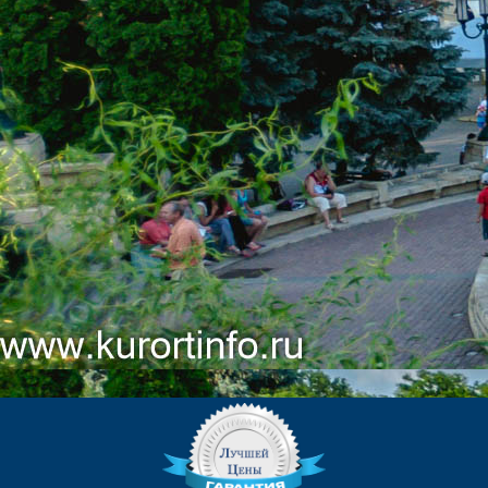
КОНТАКТЫ
ЕДИНОЙ СЛУЖБЫ БРОНИРОВАНИЯ:
8 (961) 444-23-23
(Бесплатный звонок)
kurortinfo@mail.ru
АДРЕС САНАТОРИЯ:
357600, г. Ессентуки, ул.
Анджиевского, 23.